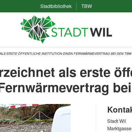
Stadtbibliothek
(External Link)
TBW
(External Link)
ALS ERSTE ÖFFENTLICHE INSTITUTION EINEN FERNWÄRMEVERTRAG BEI DEN TBW
zeichnet als erste öff
n Fernwärmevertrag b
Konta
Stadt Wil
Marktgasse