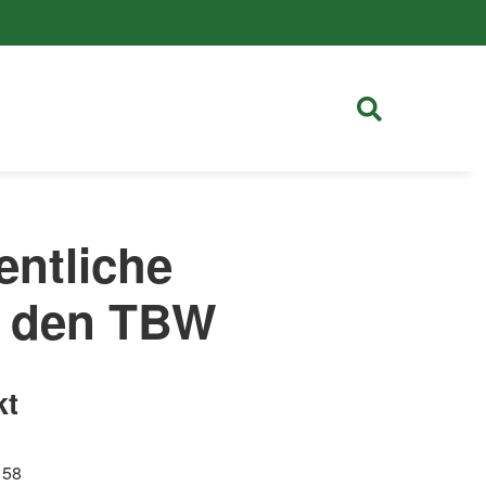
entliche
ei den TBW
kt
 58