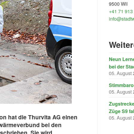
9500 Wil
+41 71 913
info@stadtw
Weite
Neun Lerne
bei der Sta
05. August
Stimmbarom
05. August
Zugstrecke
Züge S9 fa
tion hat die Thurvita AG einen
05. August
nwärmeverbund bei den
schrieben. Sie wird