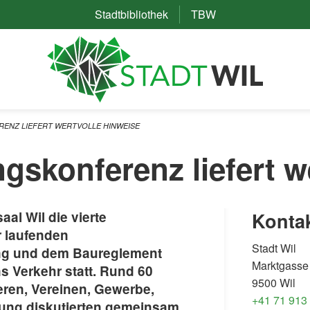
Stadtbibliothek
(External Link)
TBW
(External Link)
ENZ LIEFERT WERTVOLLE HINWEISE
gskonferenz liefert w
aal Wil die vierte
Konta
 laufenden
Stadt Wil
ng und dem Baureglement
Marktgasse
s Verkehr statt. Rund 60
9500 Wil
ieren, Vereinen, Gewerbe,
+41 71 913
tung diskutierten gemeinsam