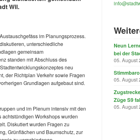
info@stadtw
dt Wil.
Weite
s Austauschgefäss im Planungsprozess.
 diskutieren, unterschiedliche
Neun Lerne
undlagen gemeinsam
bei der Sta
renz standen mit Abschluss des
05. August
 Stadtentwicklungskonzeptes neu
Stimmbarom
, der Richtplan Verkehr sowie Fragen
05. August
orherigen Grundlagen aufgebaut sind.
Zugstrecke
Züge S9 fa
05. August
ruppen und im Plenum intensiv mit den
s achtstündigen Workshops wurden
t. Diskutiert wurden Fragen zu
ng, Grünflächen und Baumschutz, zur
sowie zu verschiedenen