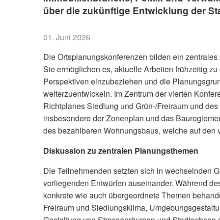
über die zukünftige Entwicklung der Sta
01. Juni 2026
Die Ortsplanungskonferenzen bilden ein zentrale
Sie ermöglichen es, aktuelle Arbeiten frühzeitig zu
Perspektiven einzubeziehen und die Planungsgr
weiterzuentwickeln. Im Zentrum der vierten Konfe
Richtplanes Siedlung und Grün-/Freiraum und des
insbesondere der Zonenplan und das Baureglement
des bezahlbaren Wohnungsbaus, welche auf den v
Diskussion zu zentralen Planungsthemen
Die Teilnehmenden setzten sich in wechselnden G
vorliegenden Entwürfen auseinander. Während de
konkrete wie auch übergeordnete Themen behandel
Freiraum und Siedlungsklima, Umgebungsgestaltu
Gestaltung von Strassenräumen und Stadtachsen 