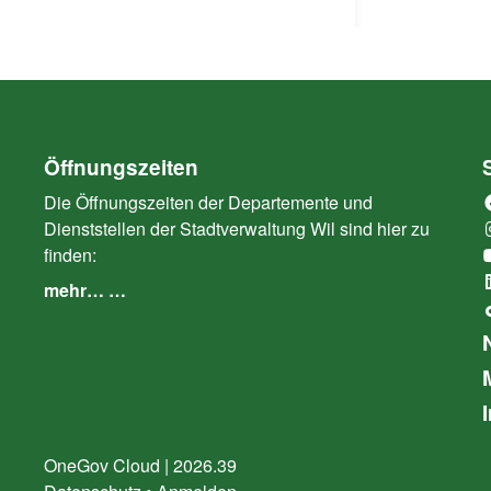
Öffnungszeiten
Die Öffnungszeiten der Departemente und
Dienststellen der Stadtverwaltung Wil sind hier zu
finden:
mehr… …
OneGov Cloud
(External Link)
|
2026.39
(External Link)