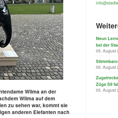
info@stadtw
Weite
Neun Lerne
bei der Sta
05. August
Stimmbarom
05. August
Zugstrecke
Züge S9 fa
05. August
efantendame Wilma an der
Nachdem Wilma auf dem
llen zu sehen war, kommt sie
igen anderen Elefanten nach