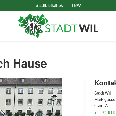
Stadtbibliothek
(External Link)
TBW
(External Link)
ch Hause
Konta
Stadt Wil
Marktgasse
9500 Wil
+41 71 913