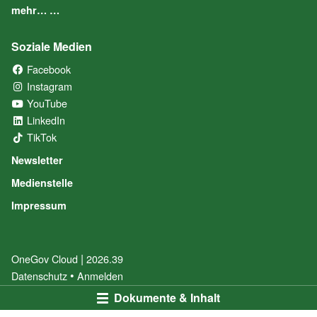
mehr… …
Soziale Medien
Facebook
(External Link)
Instagram
(External Link)
YouTube
(External Link)
LinkedIn
(External Link)
TikTok
(External Link)
Newsletter
Medienstelle
Impressum
|
OneGov Cloud
(External Link)
2026.39
(External Link)
Datenschutz
(External Link)
Anmelden
Dokumente & Inhalt