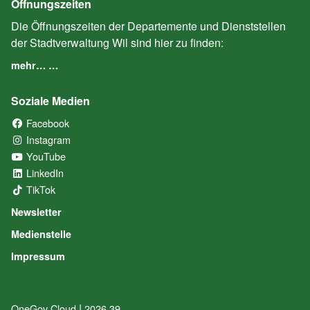
Öffnungszeiten
Die Öffnungszeiten der Departemente und Dienststellen
der Stadtverwaltung Wil sind hier zu finden:
mehr… …
Soziale Medien
Facebook
(External Link)
Instagram
(External Link)
YouTube
(External Link)
LinkedIn
(External Link)
TikTok
(External Link)
Newsletter
Medienstelle
Impressum
|
OneGov Cloud
(External Link)
2026.39
(External Link)