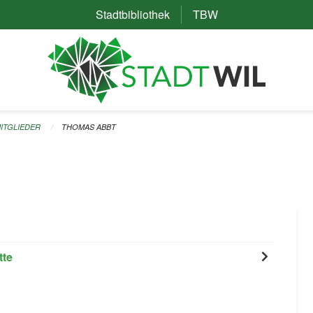
Stadtbibliothek
(External Link)
TBW
(External Link)
ITGLIEDER
THOMAS ABBT
tte