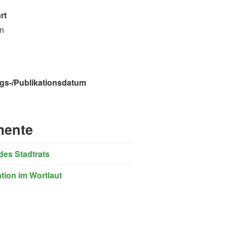
rt
on
gs-/Publikationsdatum
ente
des Stadtrats
ation im Wortlaut