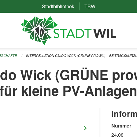
Stadtbibliothek
(External Link)
TBW
(External Link)
GESCHÄFTE
INTERPELLATION GUIDO WICK (GRÜNE PROWIL) – BEITRAGSKÜRZ
uido Wick (GRÜNE prow
für kleine PV-Anlage
Inform
Nummer
24.08