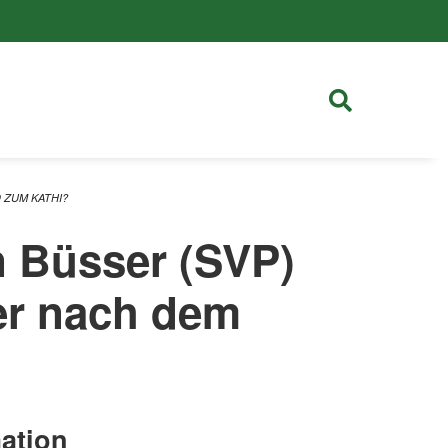
 ZUM KATHI?
n Büsser (SVP)
ter nach dem
ation