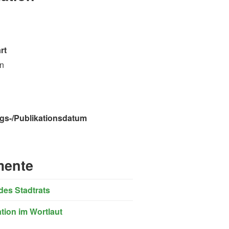
rt
on
gs-/Publikationsdatum
ente
des Stadtrats
ation im Wortlaut