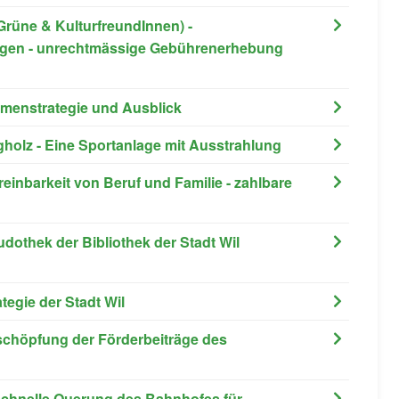
Grüne & KulturfreundInnen) -
agen - unrechtmässige Gebührenerhebung
ahmenstrategie und Ausblick
holz - Eine Sportanlage mit Ausstrahlung
ereinbarkeit von Beruf und Familie - zahlbare
Ludothek der Bibliothek der Stadt Wil
ategie der Stadt Wil
usschöpfung der Förderbeiträge des
d schnelle Querung des Bahnhofes für