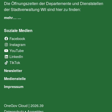
Die Öffnungszeiten der Departemente und Dienststellen
der Stadtverwaltung Wil sind hier zu finden:
mehr… …
Soziale Medien
Facebook
(External Link)
Instagram
(External Link)
YouTube
(External Link)
LinkedIn
(External Link)
TikTok
(External Link)
Newsletter
Medienstelle
Impressum
|
OneGov Cloud
(External Link)
2026.39
(External Link)
Datenschutz
(External Link)
Anmelden